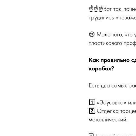
☝️☝️☝️Вот так, точ
трудились «незам
😢 Мало того, что
пластикового проф
Как правильно с
коробах?
Есть два самых р
1️⃣ «Заусовка» ил
2️⃣ Отделка торце
металлический.