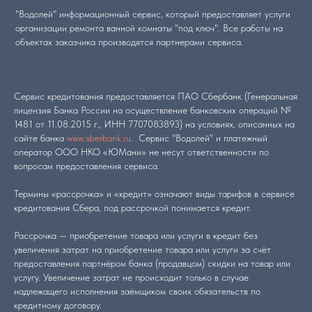
"Водолей" информационный сервис, который предоставляет услуги
организации ремонта ванной комнаты "под ключ". Все работы на
объектах заказчика производятся партнерами сервиса.
Сервис кредитования предоставляется ПАО Сбербанк (Генеральная
лицензия Банка России на осуществление банковских операций №
1481 от 11.08.2015 г., ИНН 7707083893) на условиях, описанных на
сайте банка
www.sberbank.ru.
Сервис "Водолей" и платежный
оператор ООО НКО «ЮМани» не несут ответственности по
вопросам предоставления сервиса.
Термины «рассрочка» и «кредит» означают виды тарифов в сервисе
кредитования Сбера, под рассрочкой понимается кредит.
Рассрочка — приобретение товара или услуги в кредит без
увеличения затрат на приобретение товара или услуги за счёт
предоставления партнёром банка (продавцом) скидки на товар или
услугу. Увеличение затрат не происходит только в случае
надлежащего исполнения заёмщиком своих обязательств по
кредитному договору.