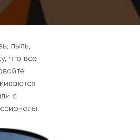
ь, пыль,
у, что все
авайте
лкиваются
или с
ессионалы.