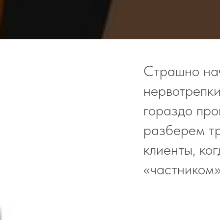
Страшно нач
нервотрепки 
гораздо про
разберем тр
клиенты, ко
«частником»